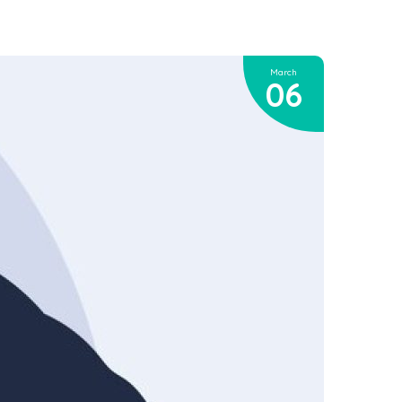
March
06