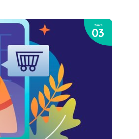
March
03