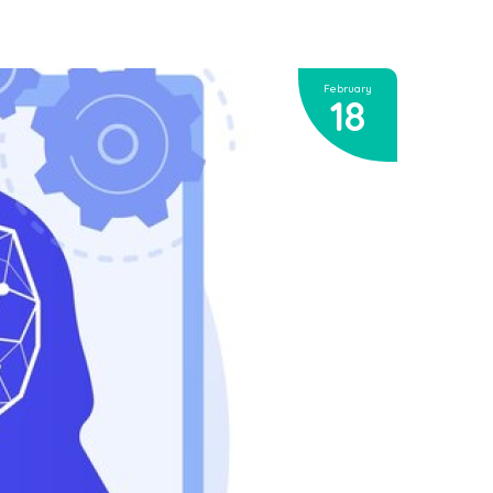
February
18