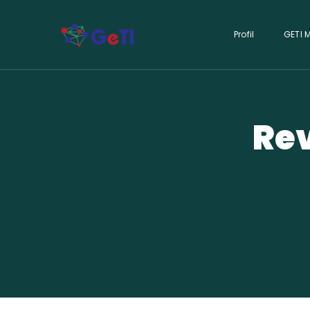
Profil
GETI 
Rev