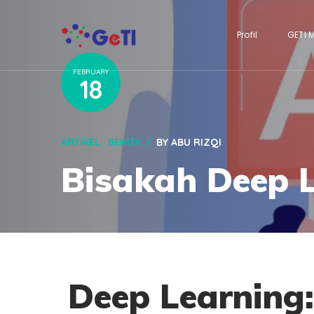
Profil
GETI 
FEBRUARY
18
ARTIKEL
BERITA
BY
ABU RIZQI
Bisakah Deep L
Deep Learning