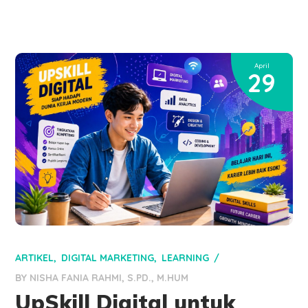
April
29
ARTIKEL
DIGITAL MARKETING
LEARNING
BY
NISHA FANIA RAHMI, S.PD., M.HUM
UpSkill Digital untuk