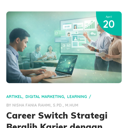
April
20
ARTIKEL
DIGITAL MARKETING
LEARNING
BY
NISHA FANIA RAHMI, S.PD., M.HUM
Career Switch Strategi
Beralih Karier dengan