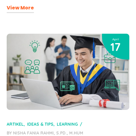
View More
April
17
ARTIKEL
IDEAS & TIPS
LEARNING
BY
NISHA FANIA RAHMI, S.PD., M.HUM