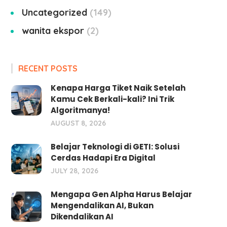
Uncategorized
149
wanita ekspor
2
RECENT POSTS
Kenapa Harga Tiket Naik Setelah
Kamu Cek Berkali-kali? Ini Trik
Algoritmanya!
AUGUST 8, 2026
Belajar Teknologi di GETI: Solusi
Cerdas Hadapi Era Digital
JULY 28, 2026
Mengapa Gen Alpha Harus Belajar
Mengendalikan AI, Bukan
Dikendalikan AI