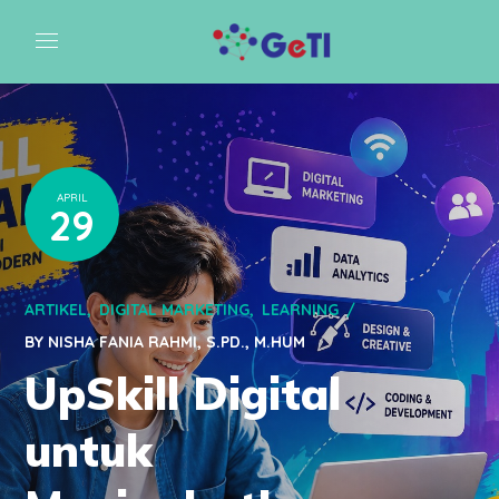
APRIL
29
ARTIKEL
DIGITAL MARKETING
LEARNING
BY
NISHA FANIA RAHMI, S.PD., M.HUM
UpSkill Digital
untuk