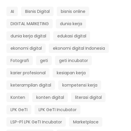
AI
Bisnis Digital
bisnis online
DIGITAL MARKETING
dunia kerja
dunia kerja digital
edukasi digital
ekonomi digital
ekonomi digital Indonesia
Fotografi
geti
geti incubator
karier profesional
kesiapan kerja
keterampilan digital
kompetensi kerja
Konten
konten digital
literasi digital
LPK GeTI
LPK GeTI Incubator
LSP-P1 LPK GeTI Incubator
Marketplace