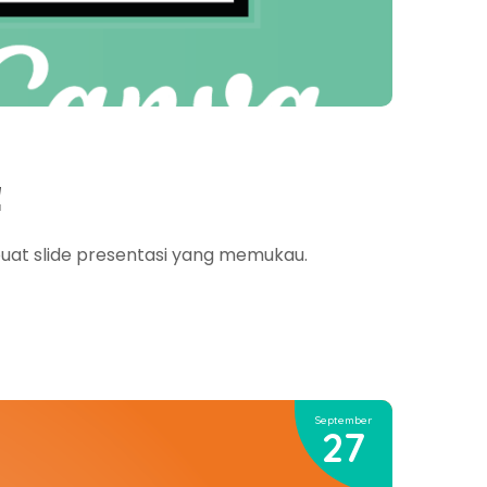
!
at slide presentasi yang memukau.
September
27