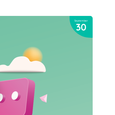
September
30