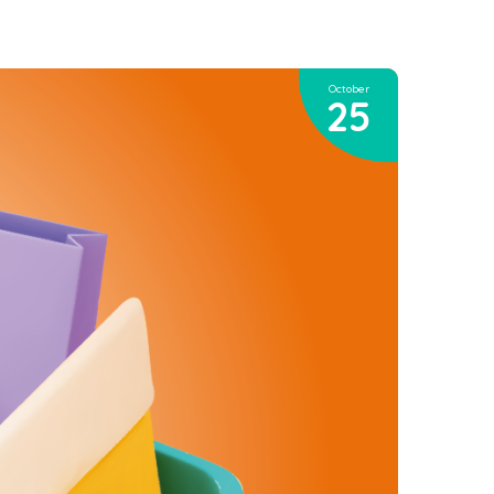
October
25