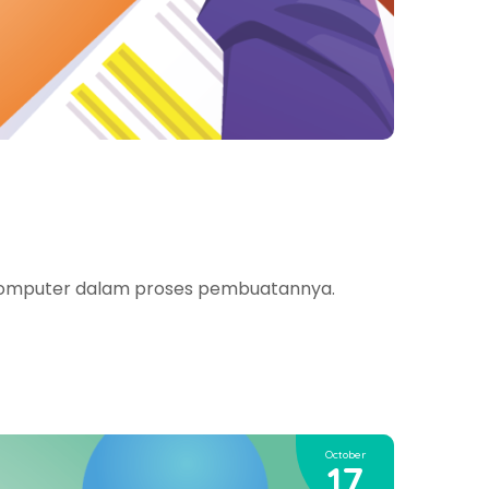
au komputer dalam proses pembuatannya.
October
17