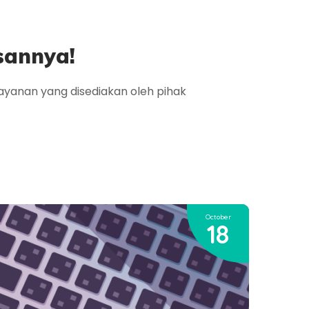
sannya!
yanan yang disediakan oleh pihak
October
18