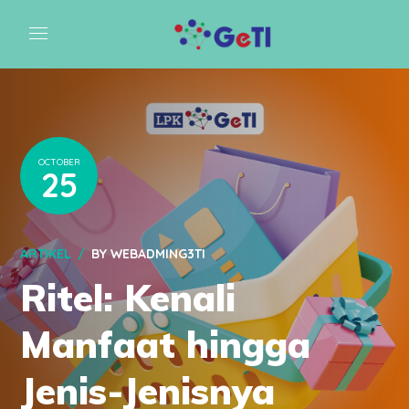
OCTOBER
25
ARTIKEL
BY
WEBADMING3TI
Ritel: Kenali
Manfaat hingga
Jenis-Jenisnya