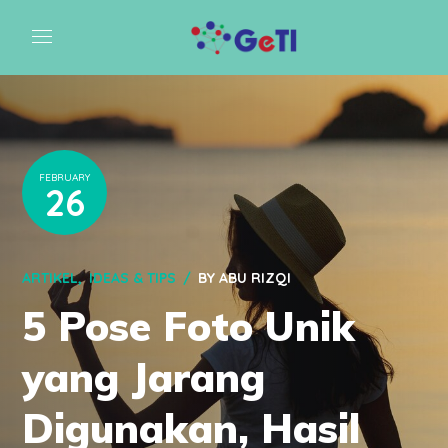
FEBRUARY
26
ARTIKEL
IDEAS & TIPS
BY
ABU RIZQI
5 Pose Foto Unik
yang Jarang
Digunakan, Hasil