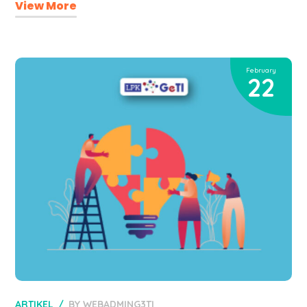
View More
February
22
ARTIKEL
BY
WEBADMING3TI