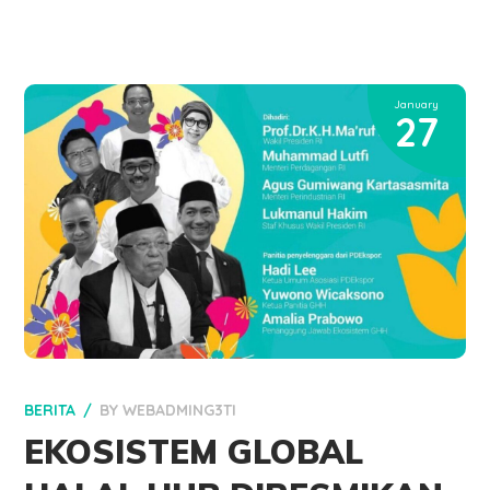
January
27
BERITA
BY
WEBADMING3TI
EKOSISTEM GLOBAL