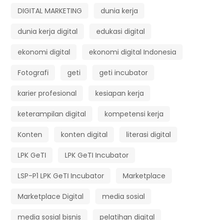
DIGITAL MARKETING
dunia kerja
dunia kerja digital
edukasi digital
ekonomi digital
ekonomi digital Indonesia
Fotografi
geti
geti incubator
karier profesional
kesiapan kerja
keterampilan digital
kompetensi kerja
Konten
konten digital
literasi digital
LPK GeTI
LPK GeTI Incubator
LSP-P1 LPK GeTI Incubator
Marketplace
Marketplace Digital
media sosial
media sosial bisnis
pelatihan digital