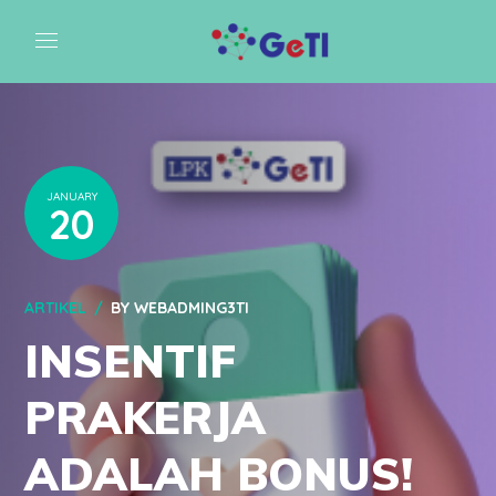
JANUARY
20
ARTIKEL
BY
WEBADMING3TI
INSENTIF
PRAKERJA
ADALAH BONUS!