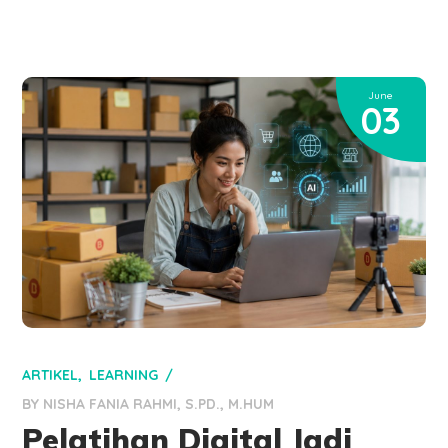
June
03
ARTIKEL
LEARNING
BY
NISHA FANIA RAHMI, S.PD., M.HUM
Pelatihan Digital Jadi