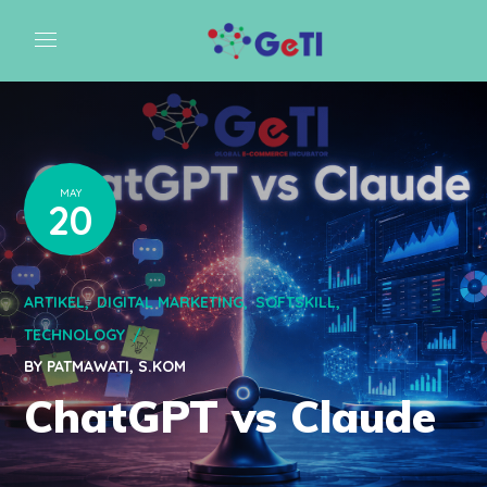
MAY
20
ARTIKEL
DIGITAL MARKETING
SOFTSKILL
TECHNOLOGY
BY
PATMAWATI, S.KOM
ChatGPT vs Claude