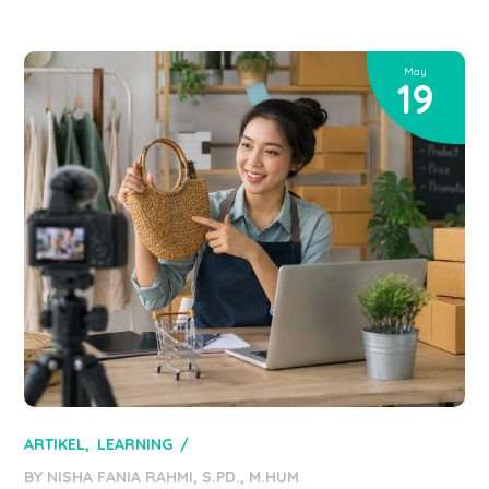
May
19
ARTIKEL
LEARNING
BY
NISHA FANIA RAHMI, S.PD., M.HUM