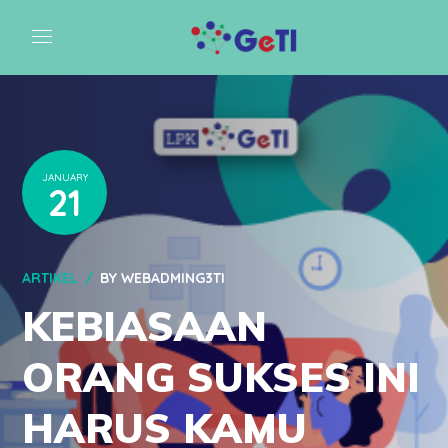
JANUARY
21
ARTIKEL
BY
WEBADMING3TI
KEBIASAAN
ORANG SUKSES INI
HARUS KAMU