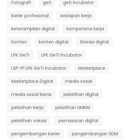
Fotografi
geti
geti incubator
karier profesional
kesiapan kerja
keterampilan digital
kompetensi kerja
Konten
konten digital
literasi digital
LPK GeTI
LPK GeTI Incubator
LSP-P1 LPK GeTI Incubator
Marketplace
Marketplace Digital
media sosial
media sosial bisnis
pelatihan digital
pelatihan kerja
pelatihan UMKM
pelatihan vokasi
pemasaran digital
pengembangan karier
pengembangan SDM