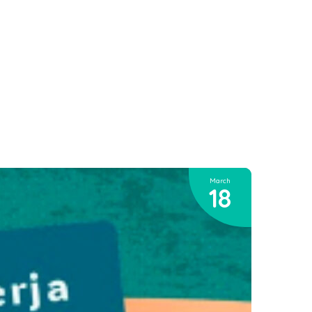
March
18