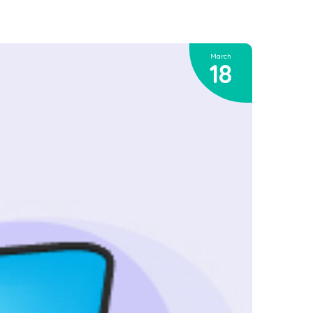
March
18