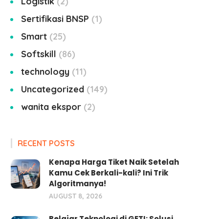
Logistik
2
Sertifikasi BNSP
1
Smart
25
Softskill
86
technology
11
Uncategorized
149
wanita ekspor
2
RECENT POSTS
Kenapa Harga Tiket Naik Setelah
Kamu Cek Berkali-kali? Ini Trik
Algoritmanya!
AUGUST 8, 2026
Belajar Teknologi di GETI: Solusi