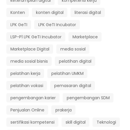
keterampilan digital
kompetensi kerja
Konten
konten digital
literasi digital
LPK GeTI
LPK GeTI Incubator
LSP-P1 LPK GeTI Incubator
Marketplace
Marketplace Digital
media sosial
media sosial bisnis
pelatihan digital
pelatihan kerja
pelatihan UMKM
pelatihan vokasi
pemasaran digital
pengembangan karier
pengembangan SDM
Penjualan Online
prakerja
sertifikasi kompetensi
skill digital
Teknologi