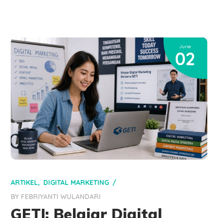
June
02
ARTIKEL
DIGITAL MARKETING
BY
FEBRIYANTI WULANDARI
GETI: Belajar Digital