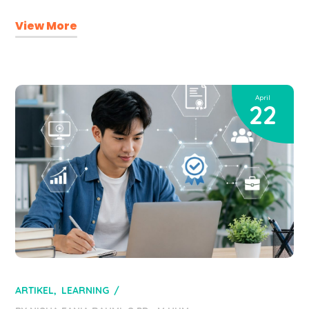
View More
April
22
ARTIKEL
LEARNING