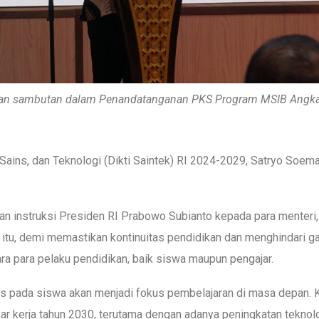
an sambutan dalam Penandatanganan PKS Program MSIB Angkata
, Sains, dan Teknologi (Dikti Saintek) RI 2024-2029, Satryo So
an instruksi Presiden RI Prabowo Subianto kepada para menteri,
na itu, demi memastikan kontinuitas pendidikan dan menghindari 
a para pelaku pendidikan, baik siswa maupun pengajar.
itis pada siswa akan menjadi fokus pembelajaran di masa depan
sar kerja tahun 2030, terutama dengan adanya peningkatan tekn