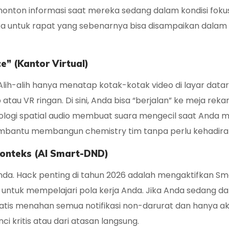
nonton informasi saat mereka sedang dalam kondisi fokus
ka untuk rapat yang sebenarnya bisa disampaikan dalam
e” (Kantor Virtual)
 Alih-alih hanya menatap kotak-kotak video di layar datar
tau VR ringan. Di sini, Anda bisa “berjalan” ke meja reka
ologi
spatial audio
membuat suara mengecil saat Anda m
membantu membangun
chemistry
tim tanpa perlu kehadiran 
Konteks (AI Smart-DND)
nda.
Hack
penting di tahun 2026 adalah mengaktifkan
Sm
 untuk mempelajari pola kerja Anda. Jika Anda sedang d
tis menahan semua notifikasi non-darurat dan hanya a
 kritis atau dari atasan langsung.