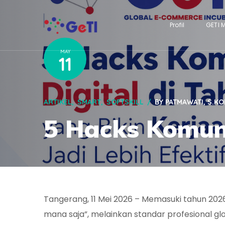
Profil
GETI 
MAY
11
ARTIKEL
SMART
SOFTSKILL
BY
PATMAWATI, S.K
5 Hacks Komuni
Tangerang, 11 Mei 2026 –
Memasuki tahun 202
mana saja”, melainkan standar profesional glo