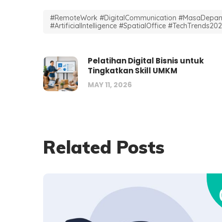
#RemoteWork #DigitalCommunication #MasaDepanK
#ArtificialIntelligence #SpatialOffice #TechTrends2
Pelatihan Digital Bisnis untuk
Tingkatkan Skill UMKM
MAY 11, 2026
Related Posts