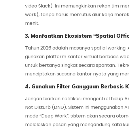
video Slack). Ini memungkinkan rekan tim me
work
), tanpa harus memutus alur kerja mere
menit.
3. Manfaatkan Ekosistem “Spatial Offic
Tahun 2026 adalah masanya
spatial working
.
gunakan platform kantor virtual berbasis web a
untuk bertanya singkat secara spontan. Tekn
menciptakan suasana kantor nyata yang 
4. Gunakan Filter Gangguan Berbasis 
Jangan biarkan notifikasi mengontrol hidup A
Not Disturb
(DND). Sistem ini menggunakan AI
mode “Deep Work”, sistem akan secara otoma
meloloskan pesan yang mengandung kata kunci