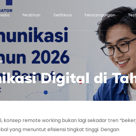
Media
Pelatihan
Sertifikasi
Pendampingan
Tes
OM
kasi Digital di Ta
6, konsep
remote working
bukan lagi sekadar tren “bekerj
bal yang menuntut efisiensi tingkat tinggi. Dengan