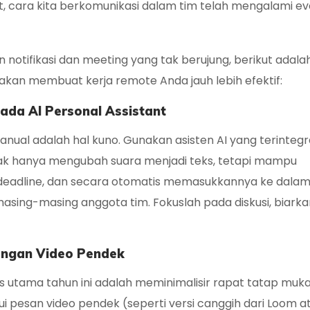
 cara kita berkomunikasi dalam tim telah mengalami evo
 notifikasi dan
meeting
yang tak berujung, berikut adala
 akan membuat kerja remote Anda jauh lebih efektif:
pada AI Personal Assistant
anual adalah hal kuno. Gunakan asisten AI yang terintegr
tidak hanya mengubah suara menjadi teks, tetapi mampu
deadline
, dan secara otomatis memasukkannya ke dala
asing-masing anggota tim. Fokuslah pada diskusi, biarka
dengan Video Pendek
s
utama tahun ini adalah meminimalisir rapat tatap muk
 pesan video pendek (seperti versi canggih dari Loom at