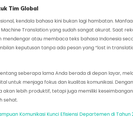
tuk Tim Global
sional, kendala bahasa kini bukan lagi hambatan. Manfa
 Machine Translation
yang sudah sangat akurat. Saat rek
an mendengar atau membaca teks bahasa Indonesia sec
bilan keputusan tanpa ada pesan yang “lost in translatio
n tentang seberapa lama Anda berada di depan layar, mel
al untuk menjaga fokus dan kualitas komunikasi. Denga
a akan lebih produktif, tetapi juga memiliki keseimbangan
h sehat.
mpuan Komunikasi Kunci Efisiensi Departemen di Tahun 