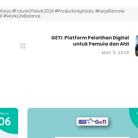
erja #FutureOfWork2026 #ProductivityHacks #KerjaRemote
026 #WorkLifeBalance
GETI: Platform Pelatihan Digital
untuk Pemula dan Ahli
MAY 11, 2026
March
F
06