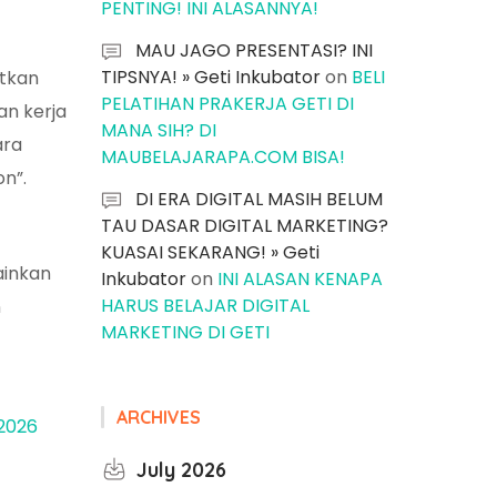
PENTING! INI ALASANNYA!
MAU JAGO PRESENTASI? INI
TIPSNYA! » Geti Inkubator
on
BELI
atkan
PELATIHAN PRAKERJA GETI DI
an kerja
MANA SIH? DI
ara
MAUBELAJARAPA.COM BISA!
n”.
DI ERA DIGITAL MASIH BELUM
TAU DASAR DIGITAL MARKETING?
KUASAI SEKARANG! » Geti
ainkan
Inkubator
on
INI ALASAN KENAPA
HARUS BELAJAR DIGITAL
n
MARKETING DI GETI
ARCHIVES
2026
July 2026