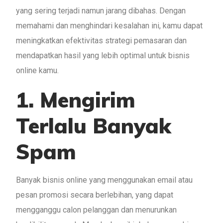
yang sering terjadi namun jarang dibahas. Dengan
memahami dan menghindari kesalahan ini, kamu dapat
meningkatkan efektivitas strategi pemasaran dan
mendapatkan hasil yang lebih optimal untuk bisnis
online kamu.
1. Mengirim
Terlalu Banyak
Spam
Banyak bisnis online yang menggunakan email atau
pesan promosi secara berlebihan, yang dapat
mengganggu calon pelanggan dan menurunkan