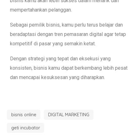
bisnis kamu akan lebih sukses dalam menarik dan
mempertahankan pelanggan.
Sebagai pemilik bisnis, kamu perlu terus belajar dan
beradaptasi dengan tren pemasaran digital agar tetap
kompetitif di pasar yang semakin ketat.
Dengan strategi yang tepat dan eksekusi yang
konsisten, bisnis kamu dapat berkembang lebih pesat
dan mencapai kesuksesan yang diharapkan.
bisnis online
DIGITAL MARKETING
geti incubator