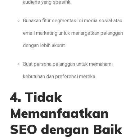
audiens yang spesifik.
Gunakan fitur segmentasi di media sosial atau
email marketing untuk menargetkan pelanggan
dengan lebih akurat.
Buat persona pelanggan untuk memahami
kebutuhan dan preferensi mereka.
4. Tidak
Memanfaatkan
SEO dengan Baik