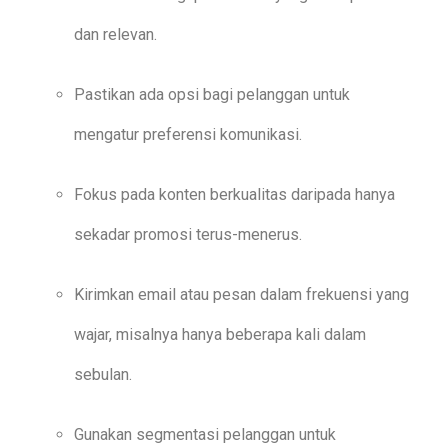
dan relevan.
Pastikan ada opsi bagi pelanggan untuk
mengatur preferensi komunikasi.
Fokus pada konten berkualitas daripada hanya
sekadar promosi terus-menerus.
Kirimkan email atau pesan dalam frekuensi yang
wajar, misalnya hanya beberapa kali dalam
sebulan.
Gunakan segmentasi pelanggan untuk