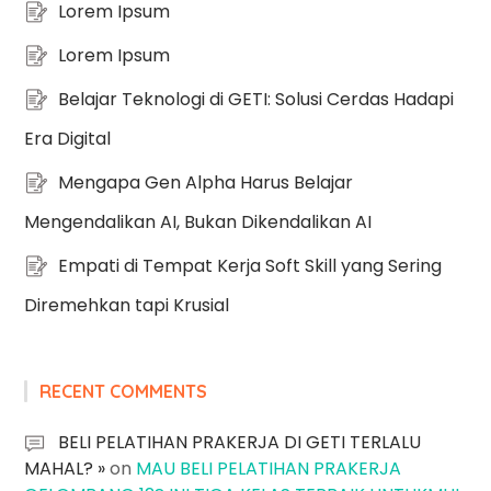
Lorem Ipsum
Lorem Ipsum
Belajar Teknologi di GETI: Solusi Cerdas Hadapi
Era Digital
Mengapa Gen Alpha Harus Belajar
Mengendalikan AI, Bukan Dikendalikan AI
Empati di Tempat Kerja Soft Skill yang Sering
Diremehkan tapi Krusial
RECENT COMMENTS
BELI PELATIHAN PRAKERJA DI GETI TERLALU
MAHAL? »
on
MAU BELI PELATIHAN PRAKERJA