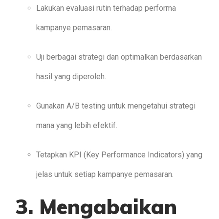
Lakukan evaluasi rutin terhadap performa
kampanye pemasaran.
Uji berbagai strategi dan optimalkan berdasarkan
hasil yang diperoleh.
Gunakan A/B testing untuk mengetahui strategi
mana yang lebih efektif.
Tetapkan KPI (Key Performance Indicators) yang
jelas untuk setiap kampanye pemasaran.
3. Mengabaikan