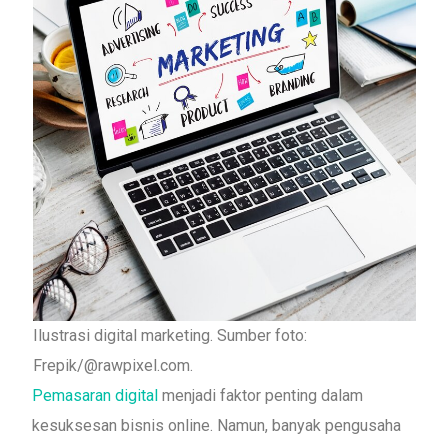
Ilustrasi digital marketing. Sumber foto:
Frepik/@rawpixel.com.
Pemasaran digital
menjadi faktor penting dalam
kesuksesan bisnis online. Namun, banyak pengusaha