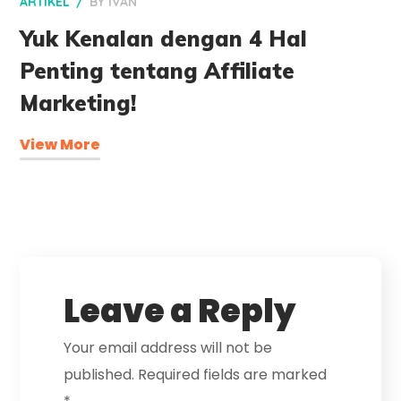
ARTIKEL
BY
IVAN
Yuk Kenalan dengan 4 Hal
Penting tentang Affiliate
Marketing!
View More
Leave a Reply
Your email address will not be
published.
Required fields are marked