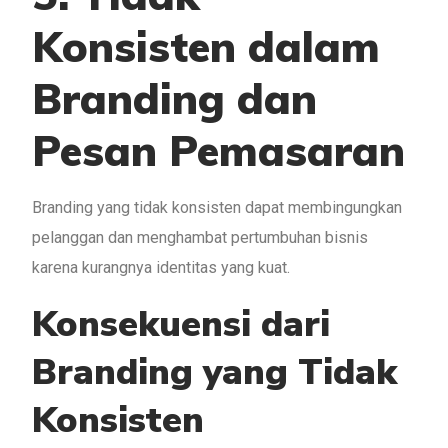
Konsisten dalam
Branding dan
Pesan Pemasaran
Branding yang tidak konsisten dapat membingungkan
pelanggan dan menghambat pertumbuhan bisnis
karena kurangnya identitas yang kuat.
Konsekuensi dari
Branding yang Tidak
Konsisten