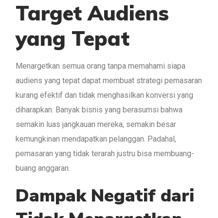
Target Audiens
yang Tepat
Menargetkan semua orang tanpa memahami siapa
audiens yang tepat dapat membuat strategi pemasaran
kurang efektif dan tidak menghasilkan konversi yang
diharapkan. Banyak bisnis yang berasumsi bahwa
semakin luas jangkauan mereka, semakin besar
kemungkinan mendapatkan pelanggan. Padahal,
pemasaran yang tidak terarah justru bisa membuang-
buang anggaran.
Dampak Negatif dari