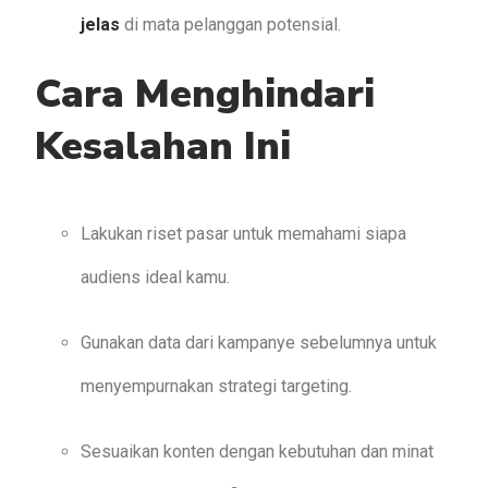
jelas
di mata pelanggan potensial.
Cara Menghindari
Kesalahan Ini
Lakukan riset pasar untuk memahami siapa
audiens ideal kamu.
Gunakan data dari kampanye sebelumnya untuk
menyempurnakan strategi targeting.
Sesuaikan konten dengan kebutuhan dan minat