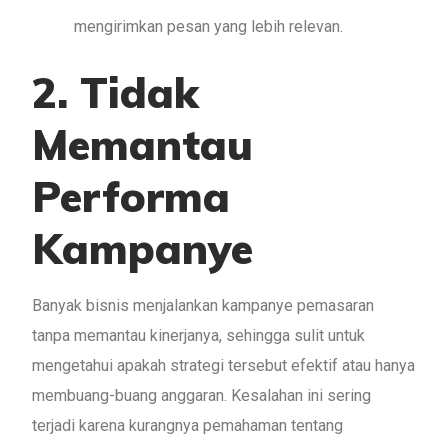
mengirimkan pesan yang lebih relevan.
2. Tidak
Memantau
Performa
Kampanye
Banyak bisnis menjalankan kampanye pemasaran
tanpa memantau kinerjanya, sehingga sulit untuk
mengetahui apakah strategi tersebut efektif atau hanya
membuang-buang anggaran. Kesalahan ini sering
terjadi karena kurangnya pemahaman tentang