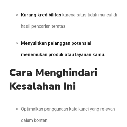
Kurang kredibilitas
karena situs tidak muncul di
hasil pencarian teratas.
Menyulitkan pelanggan potensial
menemukan produk atau layanan kamu.
Cara Menghindari
Kesalahan Ini
Optimalkan penggunaan kata kunci yang relevan
dalam konten.