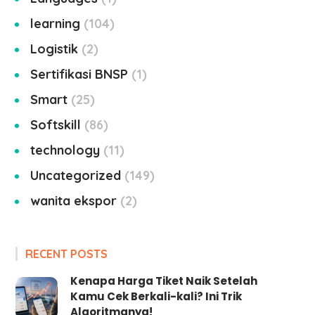
learning
104
Logistik
2
Sertifikasi BNSP
1
Smart
25
Softskill
86
technology
11
Uncategorized
149
wanita ekspor
2
RECENT POSTS
Kenapa Harga Tiket Naik Setelah
Kamu Cek Berkali-kali? Ini Trik
Algoritmanya!