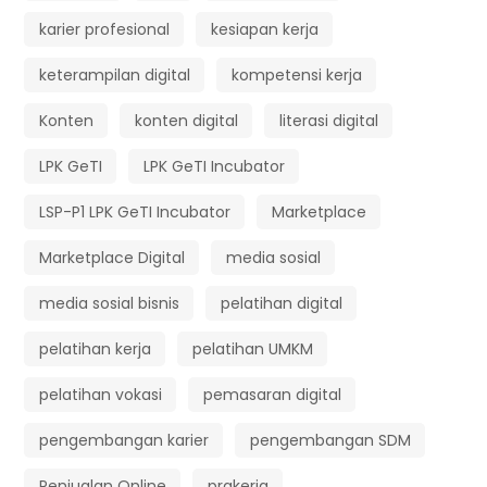
karier profesional
kesiapan kerja
keterampilan digital
kompetensi kerja
Konten
konten digital
literasi digital
LPK GeTI
LPK GeTI Incubator
LSP-P1 LPK GeTI Incubator
Marketplace
Marketplace Digital
media sosial
media sosial bisnis
pelatihan digital
pelatihan kerja
pelatihan UMKM
pelatihan vokasi
pemasaran digital
pengembangan karier
pengembangan SDM
Penjualan Online
prakerja