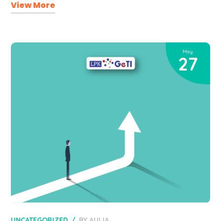
View More
May
27
UNCATEGORIZED
BY
AULIA