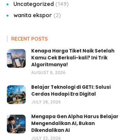
Uncategorized
149
wanita ekspor
2
RECENT POSTS
Kenapa Harga Tiket Naik Setelah
Kamu Cek Berkali-kali? Ini Trik
Algoritmanya!
AUGUST 8, 2026
Belajar Teknologi di GETI: Solusi
Cerdas Hadapi Era Digital
JULY 28, 2026
Mengapa Gen Alpha Harus Belajar
Mengendalikan AI, Bukan
Dikendalikan AI
JULY 22, 2026