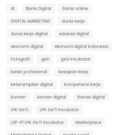
AI
Bisnis Digital
bisnis online
DIGITAL MARKETING
dunia kerja
dunia kerja digital
edukasi digital
ekonomi digital
ekonomi digital Indonesia
Fotografi
geti
geti incubator
karier profesional
kesiapan kerja
keterampilan digital
kompetensi kerja
Konten
konten digital
literasi digital
LPK GeTI
LPK GeTI Incubator
LSP-P1 LPK GeTI Incubator
Marketplace
Marketplace Digital
media sosial