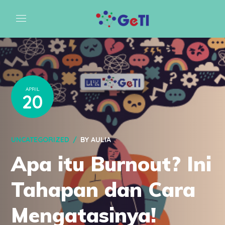
APRIL
20
UNCATEGORIZED
BY
AULIA
Apa itu Burnout? Ini
Tahapan dan Cara
Mengatasinya!