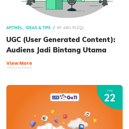
ARTIKEL
IDEAS & TIPS
BY
ABU RIZQI
UGC (User Generated Content):
Audiens Jadi Bintang Utama
View More
July
22