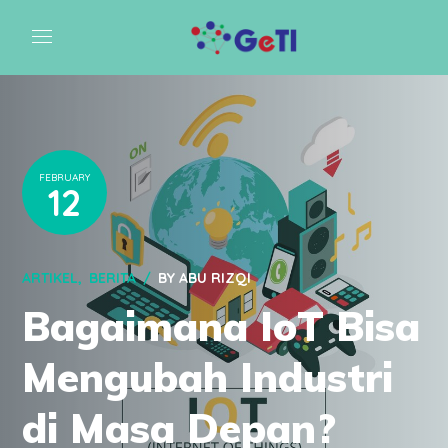
FEBRUARY
12
ARTIKEL
BERITA
BY
ABU RIZQI
Bagaimana IoT Bisa
Mengubah Industri
di Masa Depan?