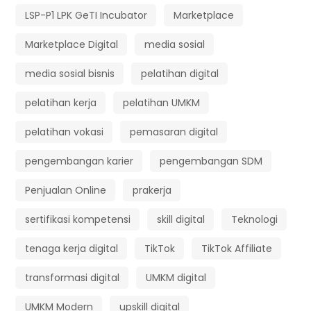
LSP-P1 LPK GeTI Incubator
Marketplace
Marketplace Digital
media sosial
media sosial bisnis
pelatihan digital
pelatihan kerja
pelatihan UMKM
pelatihan vokasi
pemasaran digital
pengembangan karier
pengembangan SDM
Penjualan Online
prakerja
sertifikasi kompetensi
skill digital
Teknologi
tenaga kerja digital
TikTok
TikTok Affiliate
transformasi digital
UMKM digital
UMKM Modern
upskill digital