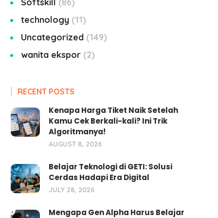
Softskill
86
technology
11
Uncategorized
149
wanita ekspor
2
RECENT POSTS
Kenapa Harga Tiket Naik Setelah
Kamu Cek Berkali-kali? Ini Trik
Algoritmanya!
AUGUST 8, 2026
Belajar Teknologi di GETI: Solusi
Cerdas Hadapi Era Digital
JULY 28, 2026
Mengapa Gen Alpha Harus Belajar