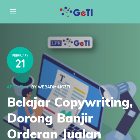
FEBRUARY
21
ARTIKEL
BY
WEBADMING3TI
Belajar Copywriting,
Dorong Banjir
Orderan Jualan