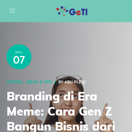
APRIL
07
ARTIKEL
IDEAS & TIPS
BY
ABU RIZQI
Branding di Era
Meme: Cara Gen Z
Bangun Bisnis dari