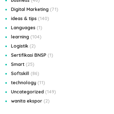
business
46
Digital Marketing
71
ideas & tips
140
Languages
1
learning
104
Logistik
2
Sertifikasi BNSP
1
Smart
25
Softskill
86
technology
11
Uncategorized
149
wanita ekspor
2