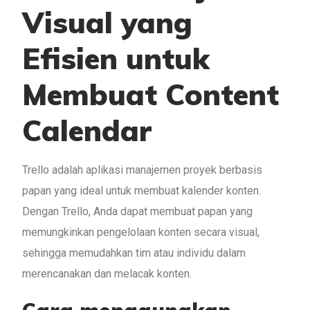
Visual yang
Efisien untuk
Membuat Content
Calendar
Trello adalah aplikasi manajemen proyek berbasis
papan yang ideal untuk membuat kalender konten.
Dengan Trello, Anda dapat membuat papan yang
memungkinkan pengelolaan konten secara visual,
sehingga memudahkan tim atau individu dalam
merencanakan dan melacak konten.