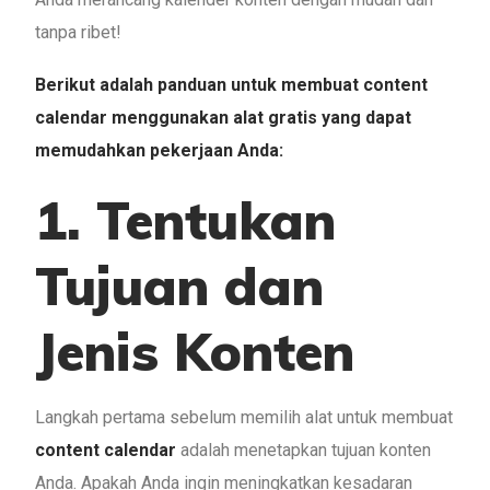
tanpa ribet!
Berikut adalah panduan untuk membuat content
calendar menggunakan alat gratis yang dapat
memudahkan pekerjaan Anda:
1. Tentukan
Tujuan dan
Jenis Konten
Langkah pertama sebelum memilih alat untuk membuat
content calendar
adalah menetapkan tujuan konten
Anda. Apakah Anda ingin meningkatkan kesadaran