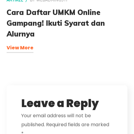
ARTIKEL
BY
WEBADMING3TI
Cara Daftar UMKM Online
Gampang! Ikuti Syarat dan
Alurnya
View More
Leave a Reply
Your email address will not be
published.
Required fields are marked
*