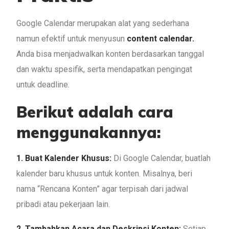
Google Calendar merupakan alat yang sederhana
namun efektif untuk menyusun
content calendar.
Anda bisa menjadwalkan konten berdasarkan tanggal
dan waktu spesifik, serta mendapatkan pengingat
untuk deadline.
Berikut adalah cara
menggunakannya:
1. Buat Kalender Khusus:
Di Google Calendar, buatlah
kalender baru khusus untuk konten. Misalnya, beri
nama “Rencana Konten” agar terpisah dari jadwal
pribadi atau pekerjaan lain.
2. Tambahkan Acara dan Deskripsi Konten:
Setiap