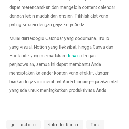
dapat merencanakan dan mengelola content calendar
dengan lebih mudah dan efisien. Pilihlah alat yang
paling sesuai dengan gaya kerja Anda.
Mulai dari Google Calendar yang sederhana, Trello
yang visual, Notion yang fleksibel, hingga Canva dan
Hootsuite yang memadukan
desain
dengan
penjadwalan, semua ini dapat membantu Anda
menciptakan kalender konten yang efektif. Jangan
biarkan tugas ini membuat Anda bingung—gunakan alat
yang ada untuk meningkatkan produktivitas Anda!
geti incubator
Kalender Konten
Tools