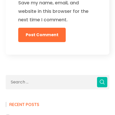
Save my name, email, and
website in this browser for the
next time I comment.
RECENT POSTS