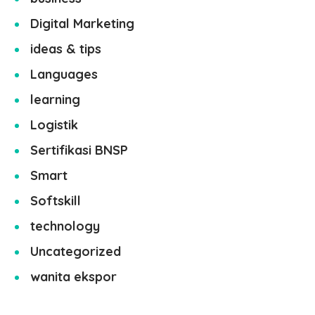
Digital Marketing
ideas & tips
Languages
learning
Logistik
Sertifikasi BNSP
Smart
Softskill
technology
Uncategorized
wanita ekspor