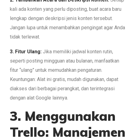
kali ada konten yang perlu diposting, buat acara baru
lengkap dengan deskripsi jenis konten tersebut.
Jangan lupa untuk menambahkan pengingat agar Anda
tidak terlewat.
3. Fitur Ulang:
Jika memiliki jadwal konten rutin,
seperti posting mingguan atau bulanan, manfaatkan
fitur “ulang” untuk memudahkan pengaturan.
Keuntungan: Alat ini gratis, mudah digunakan, dapat
diakses dari berbagai perangkat, dan terintegrasi
dengan alat Google lainnya.
3. Menggunakan
Trello: Manajemen