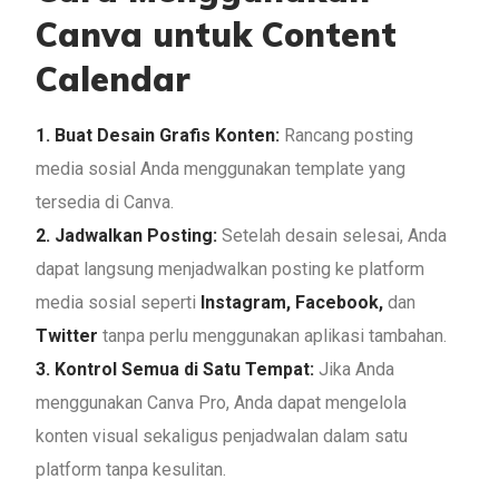
Canva untuk Content
Calendar
1. Buat Desain Grafis Konten:
Rancang posting
media sosial Anda menggunakan template yang
tersedia di Canva.
2. Jadwalkan Posting:
Setelah desain selesai, Anda
dapat langsung menjadwalkan posting ke platform
media sosial seperti
Instagram, Facebook,
dan
Twitter
tanpa perlu menggunakan aplikasi tambahan.
3. Kontrol Semua di Satu Tempat:
Jika Anda
menggunakan Canva Pro, Anda dapat mengelola
konten visual sekaligus penjadwalan dalam satu
platform tanpa kesulitan.