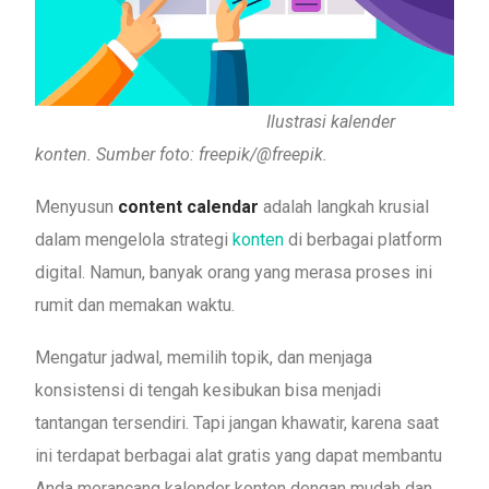
Ilustrasi kalender
konten. Sumber foto: freepik/@freepik.
Menyusun
content calendar
adalah langkah krusial
dalam mengelola strategi
konten
di berbagai platform
digital. Namun, banyak orang yang merasa proses ini
rumit dan memakan waktu.
Mengatur jadwal, memilih topik, dan menjaga
konsistensi di tengah kesibukan bisa menjadi
tantangan tersendiri. Tapi jangan khawatir, karena saat
ini terdapat berbagai alat gratis yang dapat membantu
Anda merancang kalender konten dengan mudah dan