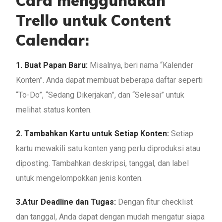
Cara menggunakan
Trello untuk Content
Calendar:
1. Buat Papan Baru:
Misalnya, beri nama “Kalender
Konten”. Anda dapat membuat beberapa daftar seperti
“To-Do”, “Sedang Dikerjakan”, dan “Selesai” untuk
melihat status konten.
2. Tambahkan Kartu untuk Setiap Konten:
Setiap
kartu mewakili satu konten yang perlu diproduksi atau
diposting. Tambahkan deskripsi, tanggal, dan label
untuk mengelompokkan jenis konten.
3.Atur Deadline dan Tugas:
Dengan fitur checklist
dan tanggal, Anda dapat dengan mudah mengatur siapa