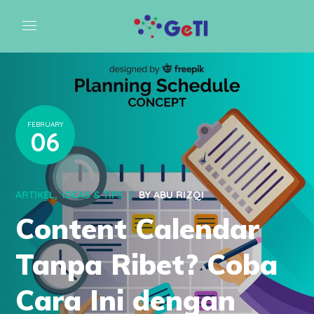
FEBRUARY
06
ARTIKEL
IDEAS & TIPS
BY
ABU RIZQI
Content Calendar
Tanpa Ribet? Coba
Cara Ini dengan