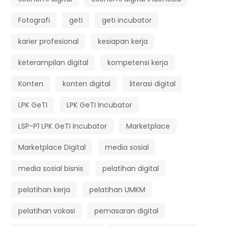
Fotografi
geti
geti incubator
karier profesional
kesiapan kerja
keterampilan digital
kompetensi kerja
Konten
konten digital
literasi digital
LPK GeTI
LPK GeTI Incubator
LSP-P1 LPK GeTI Incubator
Marketplace
Marketplace Digital
media sosial
media sosial bisnis
pelatihan digital
pelatihan kerja
pelatihan UMKM
pelatihan vokasi
pemasaran digital