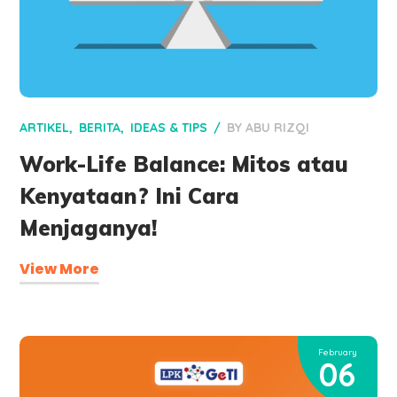
ARTIKEL
BERITA
IDEAS & TIPS
BY
ABU RIZQI
Work-Life Balance: Mitos atau
Kenyataan? Ini Cara
Menjaganya!
View More
February
06