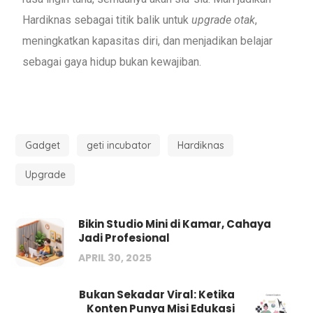
Hardiknas sebagai titik balik untuk
upgrade otak
,
meningkatkan kapasitas diri, dan menjadikan belajar
sebagai gaya hidup bukan kewajiban.
Gadget
geti incubator
Hardiknas
Upgrade
Bikin Studio Mini di Kamar, Cahaya
Jadi Profesional
APRIL 30, 2025
Bukan Sekadar Viral: Ketika
Konten Punya Misi Edukasi