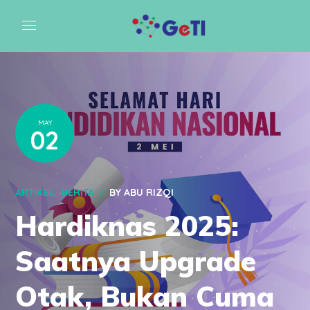
MAY
02
ARTIKEL
BERITA
BY
ABU RIZQI
Hardiknas 2025:
Saatnya Upgrade
Otak, Bukan Cuma