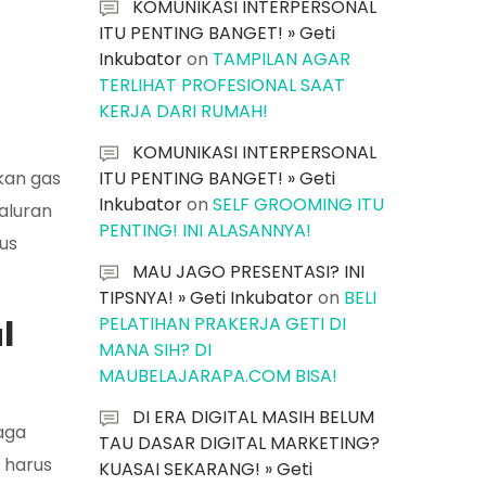
KOMUNIKASI INTERPERSONAL
ITU PENTING BANGET! » Geti
Inkubator
on
TAMPILAN AGAR
TERLIHAT PROFESIONAL SAAT
KERJA DARI RUMAH!
KOMUNIKASI INTERPERSONAL
kan gas
ITU PENTING BANGET! » Geti
Inkubator
on
SELF GROOMING ITU
aluran
PENTING! INI ALASANNYA!
rus
MAU JAGO PRESENTASI? INI
TIPSNYA! » Geti Inkubator
on
BELI
PELATIHAN PRAKERJA GETI DI
l
MANA SIH? DI
MAUBELAJARAPA.COM BISA!
DI ERA DIGITAL MASIH BELUM
aga
TAU DASAR DIGITAL MARKETING?
 harus
KUASAI SEKARANG! » Geti