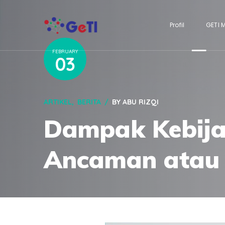
Profil
GETI 
FEBRUARY
03
ARTIKEL
BERITA
BY
ABU RIZQI
Dampak Kebijak
Ancaman atau 