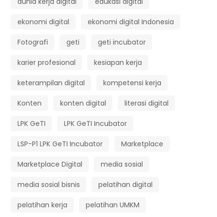
dunia kerja digital
edukasi digital
ekonomi digital
ekonomi digital Indonesia
Fotografi
geti
geti incubator
karier profesional
kesiapan kerja
keterampilan digital
kompetensi kerja
Konten
konten digital
literasi digital
LPK GeTI
LPK GeTI Incubator
LSP-P1 LPK GeTI Incubator
Marketplace
Marketplace Digital
media sosial
media sosial bisnis
pelatihan digital
pelatihan kerja
pelatihan UMKM