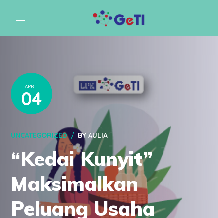
APRIL
04
UNCATEGORIZED
BY
AULIA
“Kedai Kunyit”
Maksimalkan
Peluang Usaha