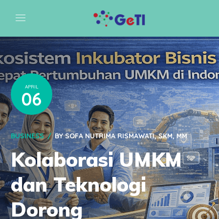
APRIL
06
BUSINESS
BY
SOFA NUTRIMA RISMAWATI, SKM, MM
Kolaborasi UMKM
dan Teknologi
Dorong