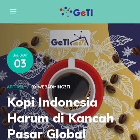
JANUARY
03
ARTIKEL
BY
WEBADMING3TI
Kopi Indonesia
Harum di Kancah
Pasar Global