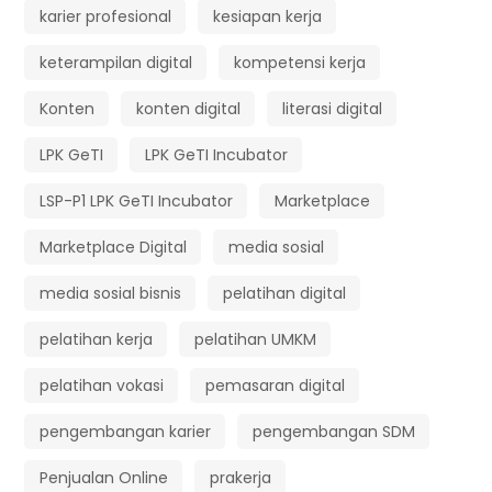
karier profesional
kesiapan kerja
keterampilan digital
kompetensi kerja
Konten
konten digital
literasi digital
LPK GeTI
LPK GeTI Incubator
LSP-P1 LPK GeTI Incubator
Marketplace
Marketplace Digital
media sosial
media sosial bisnis
pelatihan digital
pelatihan kerja
pelatihan UMKM
pelatihan vokasi
pemasaran digital
pengembangan karier
pengembangan SDM
Penjualan Online
prakerja