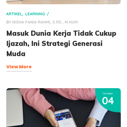
ARTIKEL
LEARNING
BY
NISHA FANIA RAHMI, S.PD., M.HUM
Masuk Dunia Kerja Tidak Cukup
Ijazah, Ini Strategi Generasi
Muda
View More
October
04