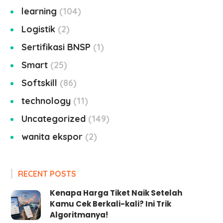
learning
104
Logistik
2
Sertifikasi BNSP
1
Smart
25
Softskill
86
technology
11
Uncategorized
149
wanita ekspor
2
RECENT POSTS
Kenapa Harga Tiket Naik Setelah
Kamu Cek Berkali-kali? Ini Trik
Algoritmanya!