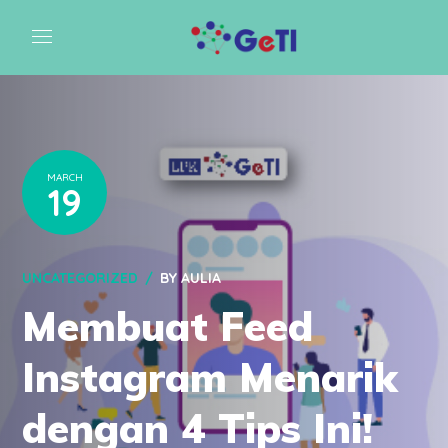
MARCH
19
UNCATEGORIZED
BY
AULIA
Membuat Feed
Instagram Menarik
dengan 4 Tips Ini!