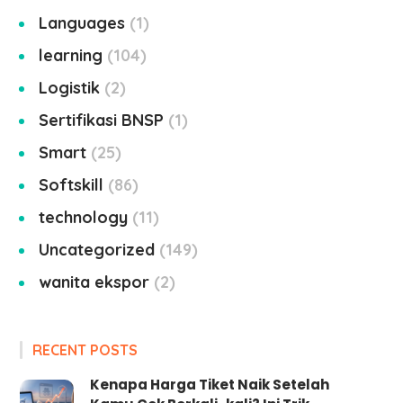
Languages
1
learning
104
Logistik
2
Sertifikasi BNSP
1
Smart
25
Softskill
86
technology
11
Uncategorized
149
wanita ekspor
2
RECENT POSTS
Kenapa Harga Tiket Naik Setelah