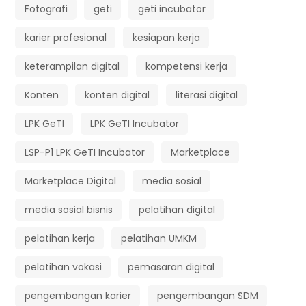
Fotografi
geti
geti incubator
karier profesional
kesiapan kerja
keterampilan digital
kompetensi kerja
Konten
konten digital
literasi digital
LPK GeTI
LPK GeTI Incubator
LSP-P1 LPK GeTI Incubator
Marketplace
Marketplace Digital
media sosial
media sosial bisnis
pelatihan digital
pelatihan kerja
pelatihan UMKM
pelatihan vokasi
pemasaran digital
pengembangan karier
pengembangan SDM