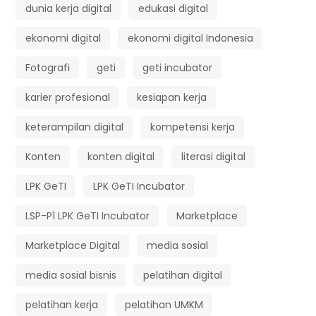
dunia kerja digital
edukasi digital
ekonomi digital
ekonomi digital Indonesia
Fotografi
geti
geti incubator
karier profesional
kesiapan kerja
keterampilan digital
kompetensi kerja
Konten
konten digital
literasi digital
LPK GeTI
LPK GeTI Incubator
LSP-P1 LPK GeTI Incubator
Marketplace
Marketplace Digital
media sosial
media sosial bisnis
pelatihan digital
pelatihan kerja
pelatihan UMKM