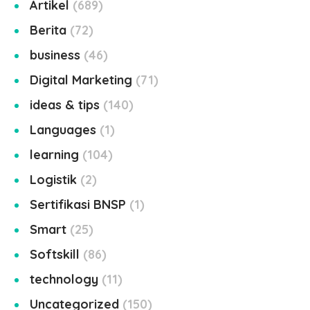
Artikel
689
Berita
72
business
46
Digital Marketing
71
ideas & tips
140
Languages
1
learning
104
Logistik
2
Sertifikasi BNSP
1
Smart
25
Softskill
86
technology
11
Uncategorized
150