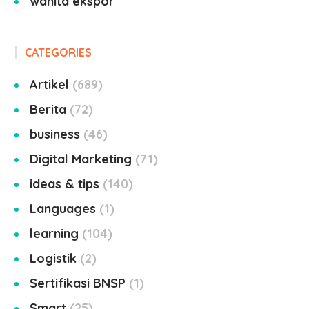
wanita ekspor
CATEGORIES
Artikel
689
Berita
72
business
46
Digital Marketing
71
ideas & tips
140
Languages
1
learning
104
Logistik
2
Sertifikasi BNSP
1
Smart
25