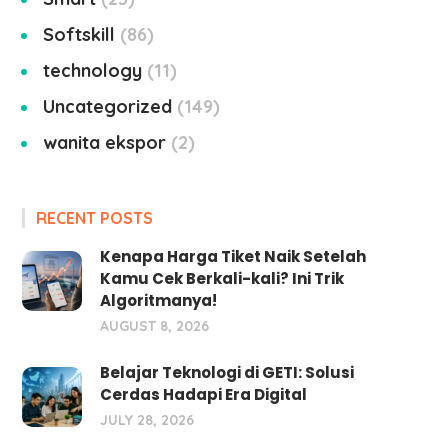
Softskill
86
technology
11
Uncategorized
149
wanita ekspor
2
RECENT POSTS
Kenapa Harga Tiket Naik Setelah
Kamu Cek Berkali-kali? Ini Trik
Algoritmanya!
AUGUST 8, 2026
Belajar Teknologi di GETI: Solusi
Cerdas Hadapi Era Digital
JULY 28, 2026