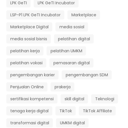
LPK GeTI
LPK GeTI Incubator
LSP-P1 LPK GeTI Incubator
Marketplace
Marketplace Digital
media sosial
media sosial bisnis
pelatihan digital
pelatihan kerja
pelatihan UMKM
pelatihan vokasi
pemasaran digital
pengembangan karier
pengembangan SDM
Penjualan Online
prakerja
sertifikasi kompetensi
skill digital
Teknologi
tenaga kerja digital
TikTok
TikTok Affiliate
transformasi digital
UMKM digital