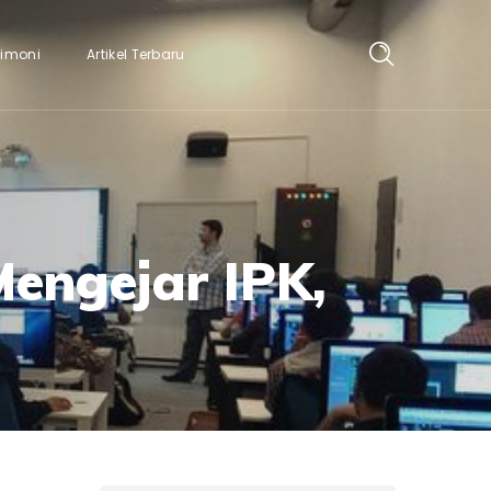
timoni
Artikel Terbaru
engejar IPK,