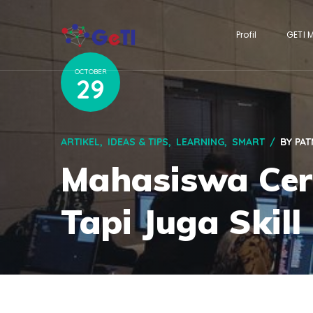
Profil
GETI 
OCTOBER
29
ARTIKEL
IDEAS & TIPS
LEARNING
SMART
BY
PAT
Mahasiswa Cer
Tapi Juga Skill