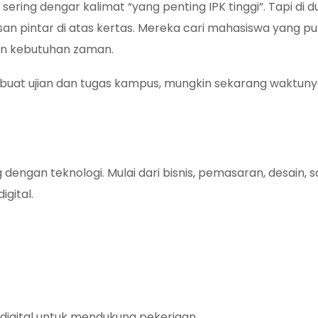
ering dengar kalimat “yang penting IPK tinggi”. Tapi di d
an pintar di atas kertas. Mereka cari mahasiswa yang pun
gan kebutuhan zaman.
ar buat ujian dan tugas kampus, mungkin sekarang waktun
engan teknologi. Mulai dari bisnis, pemasaran, desain, 
gital.
igital untuk mendukung pekerjaan.