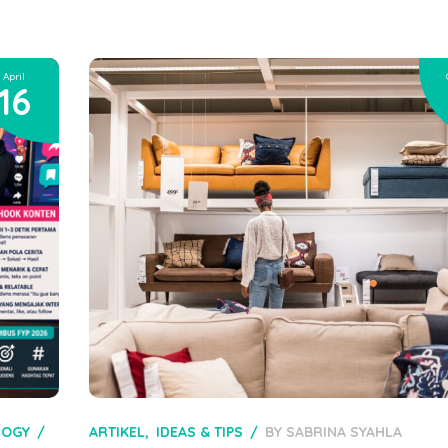
April
16
LOGY
ARTIKEL
IDEAS & TIPS
BY
SABRINA SYAHLA