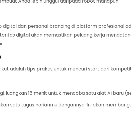
mbuat Anda lebih unggul daripada robot manapun.
 digital dan
personal branding
di platform profesional a
itas digital akan memastikan peluang kerja mendatan
r.
n
ikut adalah tips praktis untuk mencuri
start
dari kompeti
gi, luangkan 15 menit untuk mencoba satu alat AI baru (s
esaikan satu tugas harianmu dengannya. Ini akan membang