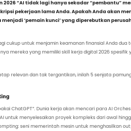
 2026 “AI tidak lagi hanya sekadar “pembantu” me
skripsi pekerjaan lama Anda. Apakah Anda akan me
tru menjadi ‘pemain kunci’ yang diperebutkan perus
 lagi cukup untuk menjamin keamanan finansial Anda dua 
hanya mereka yang memiliki
skill kerja digital 2026
spesifik 
etap relevan dan tak tergantikan, inilah 5 senjata pamun
ting
akai ChatGPT”. Dunia kerja akan mencari para
AI Orches
I untuk menyelesaikan proyek kompleks dari awal hing
ompting
: seni memerintah mesin untuk menghasilkan out