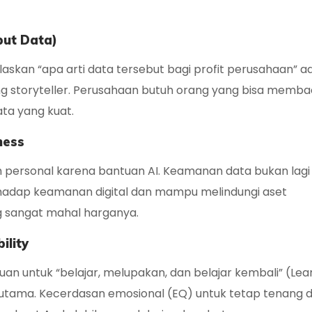
put Data)
kan “apa arti data tersebut bagi profit perusahaan” a
ng
storyteller
. Perusahaan butuh orang yang bisa memba
ata yang kuat.
ness
ih personal karena bantuan AI. Keamanan data bukan lag
terhadap keamanan digital dan mampu melindungi aset
 sangat mahal harganya.
ility
an untuk “belajar, melupakan, dan belajar kembali” (
Lea
p utama. Kecerdasan emosional (EQ) untuk tetap tenang d