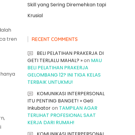
Skill yang Sering Diremehkan tapi
Krusial
dalah
ca tren
RECENT COMMENTS
BELI PELATIHAN PRAKERJA DI
GETI TERLALU MAHAL? »
on
MAU
BELI PELATIHAN PRAKERJA
i hanya
GELOMBANG 12? INI TIGA KELAS
TERBAIK UNTUKMU!
KOMUNIKASI INTERPERSONAL
ITU PENTING BANGET! » Geti
Inkubator
on
TAMPILAN AGAR
TERLIHAT PROFESIONAL SAAT
rn,
KERJA DARI RUMAH!
i
KOMUNIKASI INTERPERSONAL