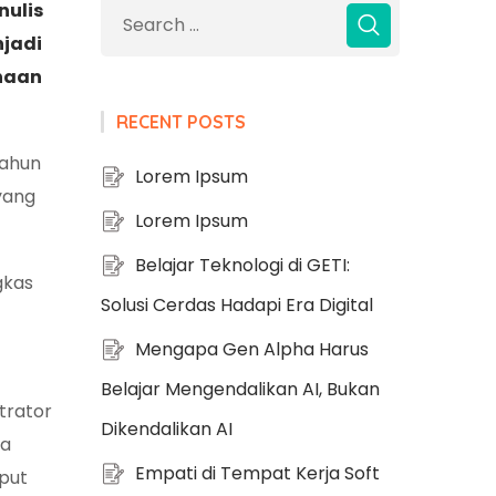
nulis
njadi
ahaan
RECENT POSTS
tahun
Lorem Ipsum
yang
Lorem Ipsum
Belajar Teknologi di GETI:
gkas
Solusi Cerdas Hadapi Era Digital
Mengapa Gen Alpha Harus
Belajar Mengendalikan AI, Bukan
trator
Dikendalikan AI
ga
Empati di Tempat Kerja Soft
put