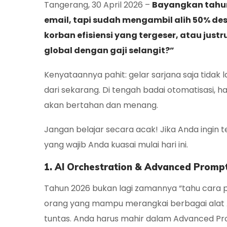
Tangerang, 30 April 2026 –
Bayangkan tahun
email, tapi sudah mengambil alih 50% de
korban efisiensi yang tergeser, atau jus
global dengan gaji selangit?”
Kenyataannya pahit: gelar sarjana saja tidak
dari sekarang. Di tengah badai otomatisasi, 
akan bertahan dan menang.
Jangan belajar secara acak! Jika Anda ingin t
yang wajib Anda kuasai mulai hari ini.
1. AI Orchestration & Advanced Promp
Tahun 2026 bukan lagi zamannya “tahu cara p
orang yang mampu merangkai berbagai alat A
tuntas. Anda harus mahir dalam
Advanced Pr