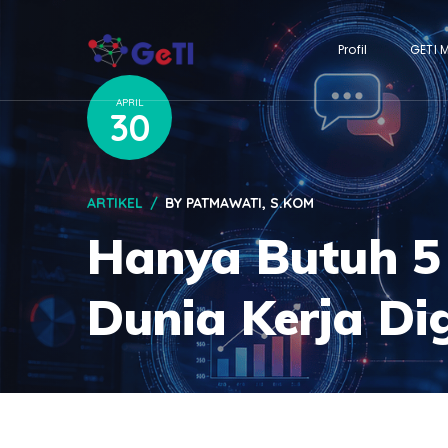
Profil
GETI 
APRIL
30
ARTIKEL
BY
PATMAWATI, S.KOM
Hanya Butuh 5 
Dunia Kerja Di