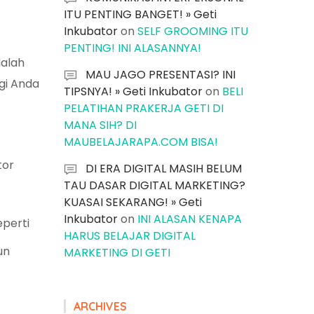
ITU PENTING BANGET! » Geti
Inkubator
on
SELF GROOMING ITU
PENTING! INI ALASANNYA!
dalah
MAU JAGO PRESENTASI? INI
gi Anda
TIPSNYA! » Geti Inkubator
on
BELI
PELATIHAN PRAKERJA GETI DI
MANA SIH? DI
MAUBELAJARAPA.COM BISA!
tor
DI ERA DIGITAL MASIH BELUM
TAU DASAR DIGITAL MARKETING?
KUASAI SEKARANG! » Geti
Inkubator
on
INI ALASAN KENAPA
eperti
HARUS BELAJAR DIGITAL
un
MARKETING DI GETI
ARCHIVES