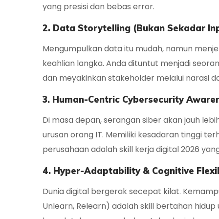
yang presisi dan bebas error.
2. Data Storytelling (Bukan Sekadar In
Mengumpulkan data itu mudah, namun menjelas
keahlian langka. Anda dituntut menjadi seora
dan meyakinkan
stakeholder
melalui narasi d
3. Human-Centric Cybersecurity Aware
Di masa depan, serangan siber akan jauh leb
urusan orang IT. Memiliki kesadaran tinggi 
perusahaan adalah
skill kerja digital 2026
yang
4. Hyper-Adaptability & Cognitive Flexib
Dunia digital bergerak secepat kilat. Kemampu
Unlearn, Relearn
) adalah skill bertahan hidu