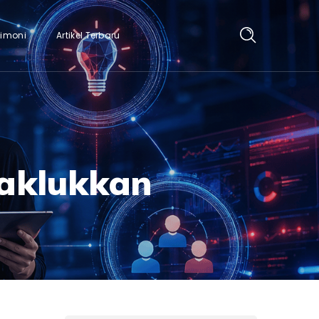
timoni
Artikel Terbaru
naklukkan