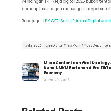
Persaingan
skill kerja digital 2026
bukan tentang
beradaptasi. Jangan menunggu sampai surat P
Baca juga :
LPK GETI Solusi Edukasi Digital un
#Skill2026 #KarirDigital #TipsKarir #MasaDepanKerja 
Micro Content dan Viral Strategy,
Kunci UMKM Bertahan di Era TikT
Economy
APRIL 29, 2026
Related Posts