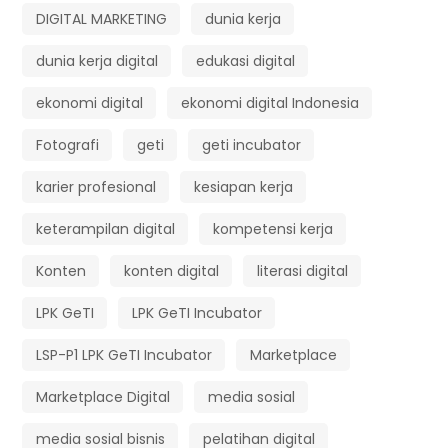
DIGITAL MARKETING
dunia kerja
dunia kerja digital
edukasi digital
ekonomi digital
ekonomi digital Indonesia
Fotografi
geti
geti incubator
karier profesional
kesiapan kerja
keterampilan digital
kompetensi kerja
Konten
konten digital
literasi digital
LPK GeTI
LPK GeTI Incubator
LSP-P1 LPK GeTI Incubator
Marketplace
Marketplace Digital
media sosial
media sosial bisnis
pelatihan digital