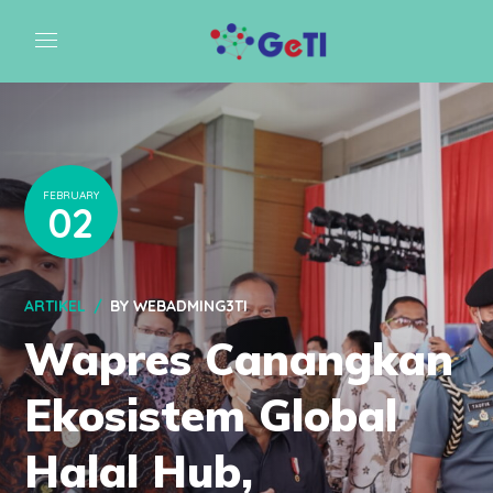
FEBRUARY
02
ARTIKEL
BY
WEBADMING3TI
Wapres Canangkan
Ekosistem Global
Halal Hub,