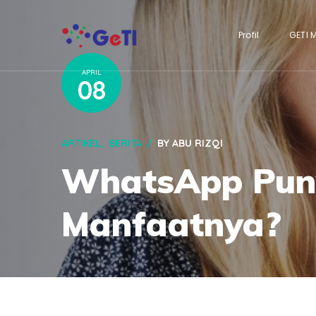
Profil
GETI 
APRIL
08
ARTIKEL
BERITA
BY
ABU RIZQI
WhatsApp Puny
Manfaatnya?