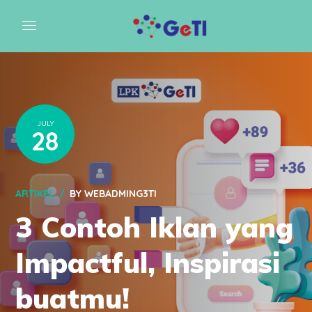
JULY
28
ARTIKEL
BY
WEBADMING3TI
3 Contoh Iklan yang
Impactful, Inspirasi
buatmu!