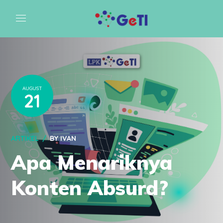
AUGUST
21
ARTIKEL
BY
IVAN
Apa Menariknya
Konten Absurd?