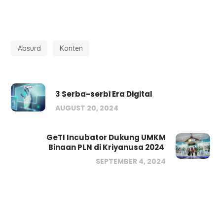
Absurd
Konten
3 Serba-serbi Era Digital
AUGUST 20, 2024
GeTI Incubator Dukung UMKM
Binaan PLN di Kriyanusa 2024
SEPTEMBER 4, 2024