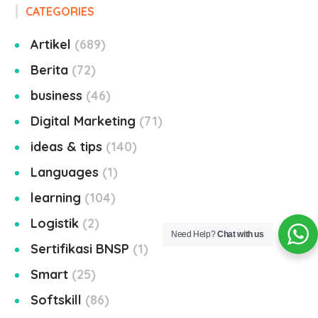
CATEGORIES
Artikel
689
Berita
72
business
46
Digital Marketing
71
ideas & tips
140
Languages
1
learning
104
Logistik
2
Need Help?
Chat with us
Sertifikasi BNSP
1
Smart
25
Softskill
86