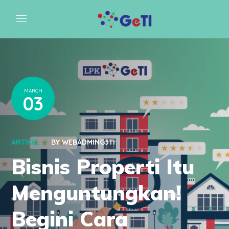
MARCH
03
ARTIKEL
BY
WEBADMING3TI
Bisnis Properti Itu
Menguntungkan!
Begini Cara