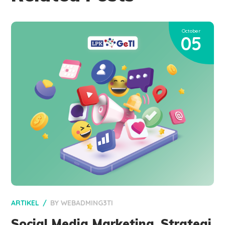
October
05
ARTIKEL
BY
WEBADMING3TI
Social Media Marketing, Strategi