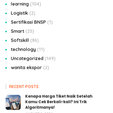
learning
104
Logistik
2
Sertifikasi BNSP
1
Smart
25
Softskill
86
technology
11
Uncategorized
149
wanita ekspor
2
RECENT POSTS
Kenapa Harga Tiket Naik Setelah
Kamu Cek Berkali-kali? Ini Trik
Algoritmanya!