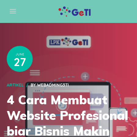
JUNE
27
ARTIKEL
BY
WEBADMING3TI
4 Cara Membuat
Website Profesional
biar Bisnis Makin