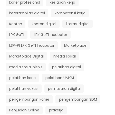
karier profesional
kesiapan kerja
keterampilan digital
kompetensi kerja
Konten
konten digital
literasi digital
LPK GeTI
LPK GeTI Incubator
LSP-P1 LPK GeTI Incubator
Marketplace
Marketplace Digital
media sosial
media sosial bisnis
pelatihan digital
pelatihan kerja
pelatihan UMKM
pelatihan vokasi
pemasaran digital
pengembangan karier
pengembangan SDM
Penjualan Online
prakerja