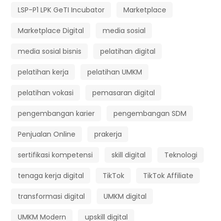
LSP-P1 LPK GeTI Incubator
Marketplace
Marketplace Digital
media sosial
media sosial bisnis
pelatihan digital
pelatihan kerja
pelatihan UMKM
pelatihan vokasi
pemasaran digital
pengembangan karier
pengembangan SDM
Penjualan Online
prakerja
sertifikasi kompetensi
skill digital
Teknologi
tenaga kerja digital
TikTok
TikTok Affiliate
transformasi digital
UMKM digital
UMKM Modern
upskill digital