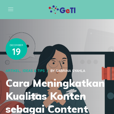
DECEMBER
19
ARTIKEL
IDEAS & TIPS
BY
SABRINA SYAHLA
Cara Meningkatkan
Kualitas Konten
sebagai Content