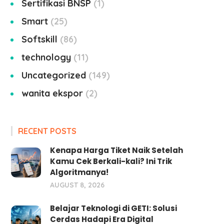
Sertifikasi BNSP
1
Smart
25
Softskill
86
technology
11
Uncategorized
149
wanita ekspor
2
RECENT POSTS
Kenapa Harga Tiket Naik Setelah
Kamu Cek Berkali-kali? Ini Trik
Algoritmanya!
AUGUST 8, 2026
Belajar Teknologi di GETI: Solusi
Cerdas Hadapi Era Digital