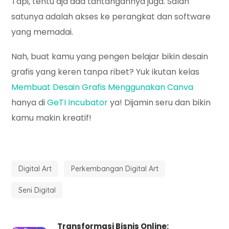
Tapi, tentu aja ada tantangannya juga. Salah
satunya adalah akses ke perangkat dan software
yang memadai.
Nah, buat kamu yang pengen belajar bikin desain
grafis yang keren tanpa ribet? Yuk ikutan kelas
Membuat Desain Grafis Menggunakan Canva
hanya di
GeTI Incubator
ya! Dijamin seru dan bikin
kamu makin kreatif!
Digital Art
Perkembangan Digital Art
Seni Digital
Transformasi Bisnis Online: