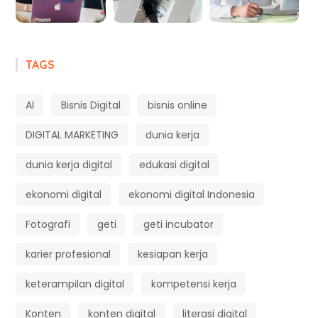
TAGS
AI
Bisnis Digital
bisnis online
DIGITAL MARKETING
dunia kerja
dunia kerja digital
edukasi digital
ekonomi digital
ekonomi digital Indonesia
Fotografi
geti
geti incubator
karier profesional
kesiapan kerja
keterampilan digital
kompetensi kerja
Konten
konten digital
literasi digital