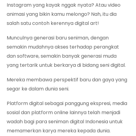
Instagram yang kayak nggak nyata? Atau video
animasi yang bikin kamu melongo? Nah, itu dia
salah satu contoh kerennya digital art!
Munculnya generasi baru seniman, dengan
semakin mudahnya akses terhadap perangkat
dan software, semakin banyak generasi muda
yang tertarik untuk berkarya di bidang seni digital.
Mereka membawa perspektif baru dan gaya yang
segar ke dalam dunia seni.
Platform digital sebagai panggung ekspresi, media
sosial dan platform online lainnya telah menjadi
wadah bagi para seniman digital Indonesia untuk
memamerkan karya mereka kepada dunia.