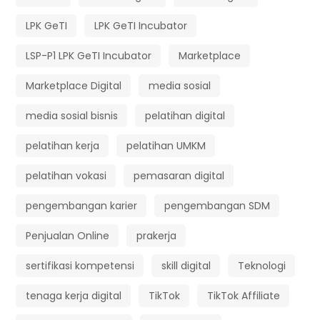
LPK GeTI
LPK GeTI Incubator
LSP-P1 LPK GeTI Incubator
Marketplace
Marketplace Digital
media sosial
media sosial bisnis
pelatihan digital
pelatihan kerja
pelatihan UMKM
pelatihan vokasi
pemasaran digital
pengembangan karier
pengembangan SDM
Penjualan Online
prakerja
sertifikasi kompetensi
skill digital
Teknologi
tenaga kerja digital
TikTok
TikTok Affiliate