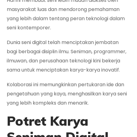
Hal ini membuat seni lebih mudah diakses oleh
masyarakat luas dan mendorong pemahaman
yang lebih dalam tentang peran teknologi dalam
seni kontemporer.
Dunia seni digital telah menciptakan jembatan
bagi berbagai disiplin ilmu. Seniman, programmer,
ilmuwan, dan perusahaan teknologi kini bekerja
sama untuk menciptakan karya-karya inovatif.
Kolaborasi ini memungkinkan pertukaran ide dan
pengetahuan yang kaya, menghasilkan karya seni
yang lebih kompleks dan menarik.
Potret Karya
Seniman Digital