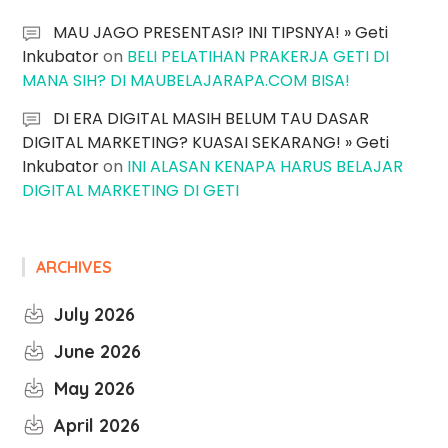
MAU JAGO PRESENTASI? INI TIPSNYA! » Geti
Inkubator
on
BELI PELATIHAN PRAKERJA GETI DI
MANA SIH? DI MAUBELAJARAPA.COM BISA!
DI ERA DIGITAL MASIH BELUM TAU DASAR
DIGITAL MARKETING? KUASAI SEKARANG! » Geti
Inkubator
on
INI ALASAN KENAPA HARUS BELAJAR
DIGITAL MARKETING DI GETI
ARCHIVES
July 2026
June 2026
May 2026
April 2026