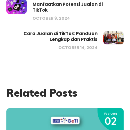
Manfaatkan Potensi Jualan di
TikTok
OCTOBER 9, 2024
Cara Jualan di TikTok: Panduan
Lengkap dan Praktis
OCTOBER 14, 2024
Related Posts
February
02