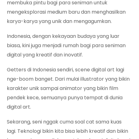
membuka pintu bagi para seniman untuk
mengeksplorasi medium baru dan menghasilkan
karya-karya yang unik dan mengagumkan.
Indonesia, dengan kekayaan budaya yang luar
biasa, kini juga menjadi rumah bagi para seniman
digital yang kreatif dan inovatif.
Getters di Indonesia sendiri, scene digital art lagi
nge-boom banget. Dari mulai illustrator yang bikin
karakter unik sampai animator yang bikin film
pendek kece, semuanya punya tempat di dunia
digital art.
Sekarang, seni nggak cuma soal cat sama kuas
lagi. Teknologi bikin kita bisa lebih kreatif dan bikin