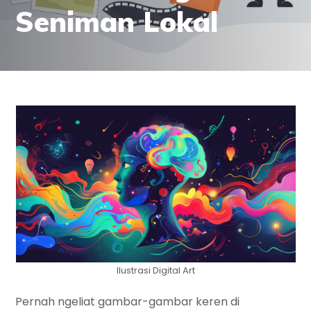
Seniman Lokal
Ilustrasi Digital Art
Pernah ngeliat gambar-gambar keren di