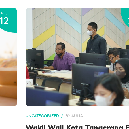
May
12
UNCATEGORIZED
BY
AULIA
Wakil Wali Kota Tangerang 