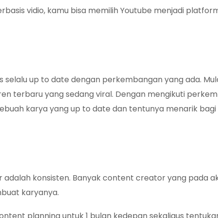
rbasis vidio, kamu bisa memilih Youtube menjadi platfor
 selalu up to date dengan perkembangan yang ada. Mula
tren terbaru yang sedang viral. Dengan mengikuti perk
ebuah karya yang up to date dan tentunya menarik bagi
r adalah konsisten. Banyak content creator yang pada a
mbuat karyanya.
ent planning untuk 1 bulan kedepan sekaligus tentukan