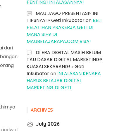
PENTING! INI ALASANNYA!
m
MAU JAGO PRESENTASI? INI
TIPSNYA! » Geti Inkubator
on
BELI
PELATIHAN PRAKERJA GETI DI
MANA SIH? DI
MAUBELAJARAPA.COM BISA!
i dari
DI ERA DIGITAL MASIH BELUM
embangan
TAU DASAR DIGITAL MARKETING?
 orang
KUASAI SEKARANG! » Geti
Inkubator
on
INI ALASAN KENAPA
HARUS BELAJAR DIGITAL
MARKETING DI GETI
khirnya
ARCHIVES
July 2026
 jadwal