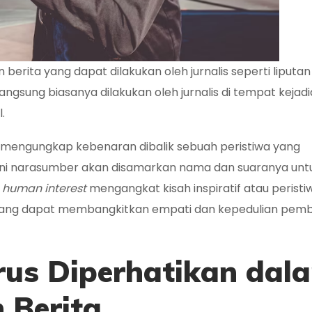
berita yang dapat dilakukan oleh jurnalis seperti liputan
 langsung biasanya dilakukan oleh jurnalis di tempat kejad
.
uk mengungkap kebenaran dibalik sebuah peristiwa yang
i ini narasumber akan disamarkan nama dan suaranya unt
n
human interest
mengangkat kisah inspiratif atau perist
u yang dapat membangkitkan empati dan kepedulian pem
rus Diperhatikan dal
 Berita