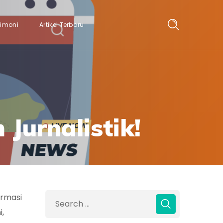
timoni
Artikel Terbaru
 Jurnalistik!
ormasi
i,